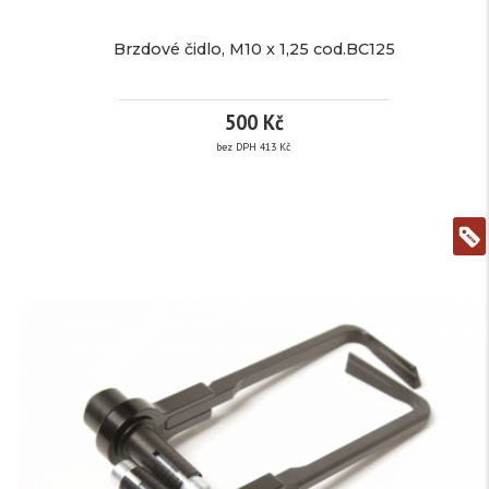
Brzdové čidlo, M10 x 1,25 cod.BC125
500 Kč
bez DPH 413 Kč
BRZDOVÉ
ČIDLO,
M10 X 1,25
COD.BC125
více informací
Značka:
PP