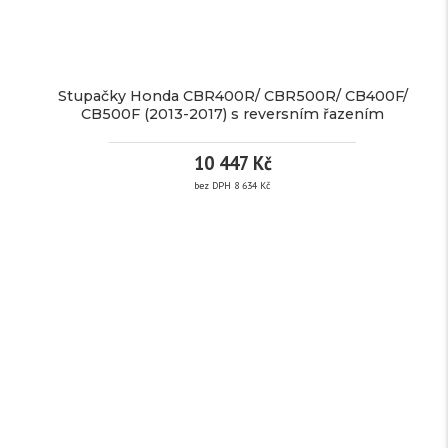
2 519
Kč / ks
Stupačky Honda CBR400R/ CBR500R/ CB400F/
bez DPH 2 082 Kč
CB500F (2013-2017) s reversním řazením
Nákupem tohoto
10 447 Kč
produktu získáte
2
kreditů.
bez DPH 8 634 Kč
Detail
STUPAČKY
HONDA
CBR400R/
CBR500R/
CB400F/