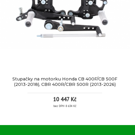
Značka:
PP
Tuning
EAN:
Kód
41C
produktu:
Dostupnost:
3
pracovní
dny
5
Stupačky na motorku Honda CB 400F/CB 500F
000
(2013-2018), CBR 400R/CBR 500R (2013-2026)
Kč
10 447 Kč
bez DPH 8 634 Kč
/
ks
STUPAČKY