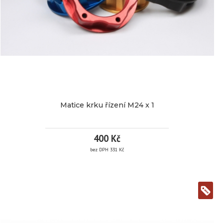
Dostupnost:
3
pracovní
dny
2 287
Kč / ks
Matice krku řízení M24 x 1
bez DPH 1 890 Kč
Nákupem tohoto
400 Kč
produktu získáte
1
kreditů.
bez DPH 331 Kč
Detail
MATICE
KRKU