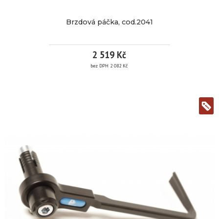
Brzdová páčka, cod.2041
2 519 Kč
bez DPH 2 082 Kč
BRZDOVÁ
PÁČKA,
COD.2041
více informací
Značka:
PP
Tuning