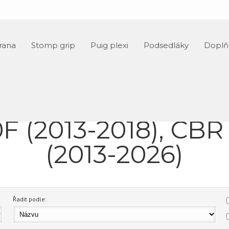
hledat
rana
Stomp grip
Puig plexi
Podsedláky
Doplň
F (2013-2018), CB
(2013-2026)
Řadit podle: