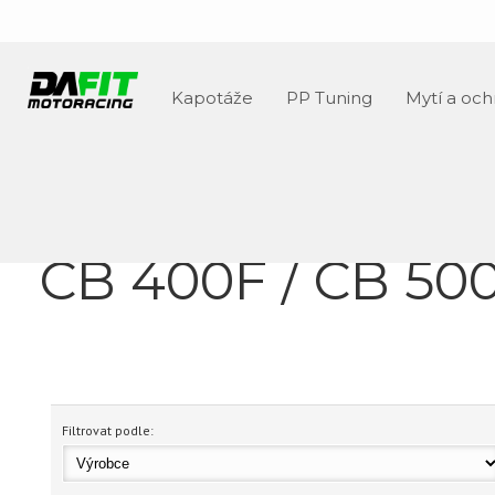
Kapotáže
PP Tuning
Mytí a och
CB 400F / CB 500
Filtrovat podle: