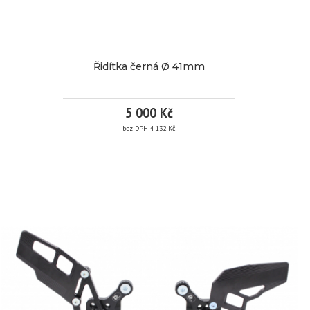
dny
490
Řidítka černá Ø 41mm
Kč
/
5 000 Kč
bez DPH 4 132 Kč
ks
ŘIDÍTKA
bez DPH
405 Kč
ČERNÁ
Detail
Ø 41MM
více informací