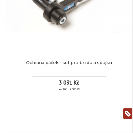
Tuning
EAN:
Kód
BC125
produktu:
Dostupnost:
3
pracovní
dny
Ochrana páček - set pro brzdu a spojku
500
Kč /
3 031 Kč
bez DPH 2 505 Kč
ks
OCHRANA
bez DPH
413 Kč
PÁČEK -