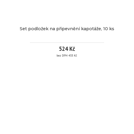
2 287
Kč / ks
Set podložek na připevnění kapotáže, 10 ks
bez DPH 1 890 Kč
Nákupem tohoto
524 Kč
produktu získáte
1
kreditů.
bez DPH 433 Kč
Detail
SET
PODLOŽEK
NA
PŘIPEVNĚNÍ
KAPOTÁŽE,