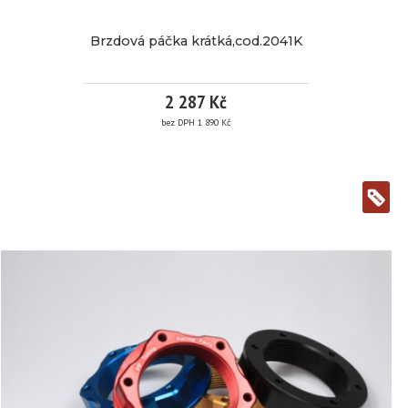
Brzdová páčka krátká,cod.2041K
2 287 Kč
bez DPH 1 890 Kč
BRZDOVÁ PÁČKA
KRÁTKÁ,COD.2041K
více informací
Značka:
PP Tuning
EAN:
Kód
2041K
produktu: