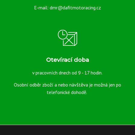
pracovní
MM
E-mail: dmr@dafitmotoracing.cz
dny
Záruka:
24
2
více
287
informací
Otevírací doba
Kč
v pracovních dnech od 9 - 17 hodin.
/
Značka:
PP
Osobní odběr zboží a nebo návštěva je možná jen po
ks
Tuning
telefonické dohodě.
EAN:
bez
DPH
Kód
2028
1
produktu:
890
Kč
Dostupnost:
3
pracovní