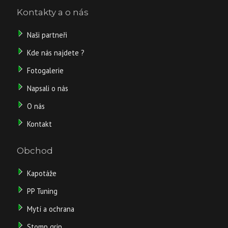
Detail
dny
Kontakty a o nás
Záruka:
24
Naši partneři
2
Kde nás najdete ?
519
Fotogalerie
Napsali o nás
Kč
O nás
/
Kontakt
ks
Obchod
bez
DPH
Kapotáže
2
082
PP Tuning
Kč
Mytí a ochrana
Detail
Stomp grip