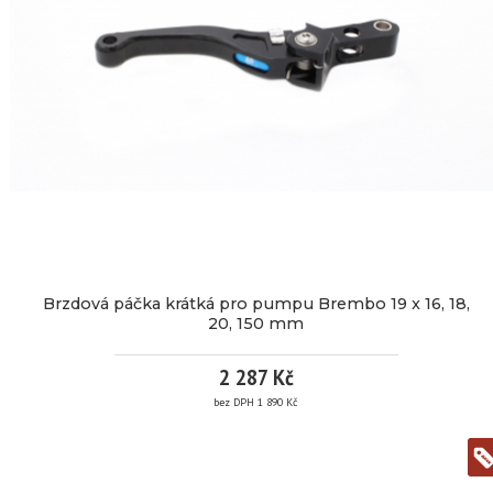
PUMPU
BREMBO
19
RCS,
150
MM
Brzdová páčka krátká pro pumpu Brembo 19 x 16, 18,
20, 150 mm
více
2 287 Kč
informací
bez DPH 1 890 Kč
BRZDOVÁ