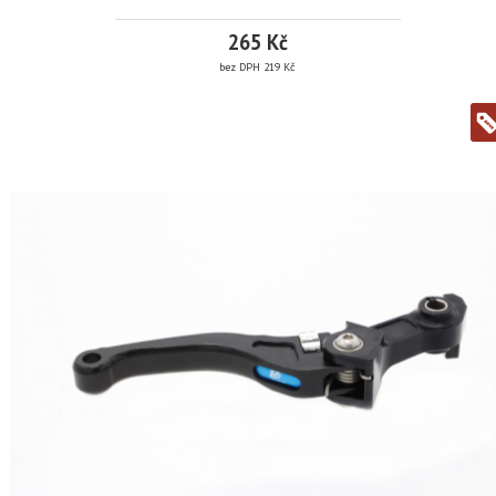
265 Kč
bez DPH 219 Kč
739V
více
informací
Značka:
PP
Tuning
EAN: