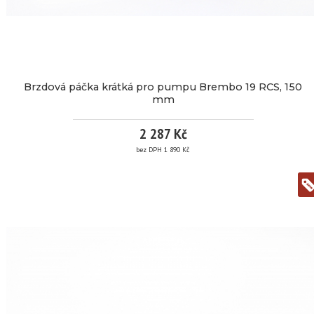
Kód
739V
produktu:
Dostupnost:
3
pracovní
dny
Brzdová páčka krátká pro pumpu Brembo 19 RCS, 150
Záruka:
24
mm
265
2 287 Kč
bez DPH 1 890 Kč
Kč
BRZDOVÁ
/
PÁČKA
ks
KRÁTKÁ
bez
DPH
219
PRO
Kč