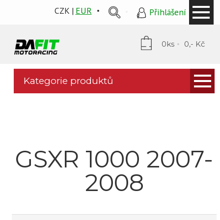
CZK
EUR
Přihlášení
0ks
0,- Kč
Kategorie produktů
Kapotáže
PP Tuning
Mytí a ochrana
GSXR 1000 2007-
Stomp grip
2008
Puig plexi
Podsedláky