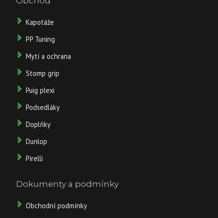
Obchod
1
486
Kapotáže
Kč
PP Tuning
Nákupem
tohoto
Mytí a ochrana
produktu
Stomp grip
získáte
1
Puig plexi
kreditů.
Podsedláky
Doplňky
Dunlop
Pirelli
Dokumenty a podmínky
Obchodní podmínky