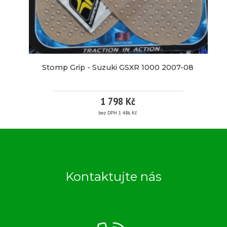
Přední 120/70ZR17
Zadní 180/60ZR17
Stomp Grip - Suzuki GSXR 1000 2007-08
1 798 Kč
bez DPH 1 486 Kč
STOMP
GRIP
Kontaktujte nás
-
SUZUKI