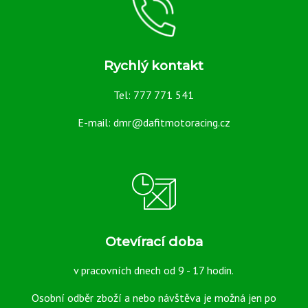
GSXR
1000
2007-
Rychlý kontakt
08
Tel: 777 771 541
E-mail: dmr@dafitmotoracing.cz
více
informací
Otevírací doba
Značka:
Stomp
v pracovních dnech od 9 - 17 hodin.
Grip
Osobní odběr zboží a nebo návštěva je možná jen po
EAN: