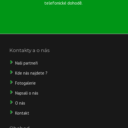
telefonické dohodě.
Kód
55-
produktu:
4-
007
Dostupnost:
běžně do 5
- 10
pracovních
dnů
Kontakty a o nás
1
Naši partneři
798
Kde nás najdete ?
Fotogalerie
Kč
Napsali o nás
/
O nás
ks
Kontakt
bez
DPH