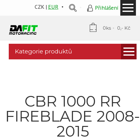
CZK
EUR
Přihlášení
0ks
0,- Kč
Kategorie produktů
Kapotáže
PP Tuning
Mytí a ochrana
CBR 1000 RR
Stomp grip
FIREBLADE 2008
Puig plexi
2015
Podsedláky