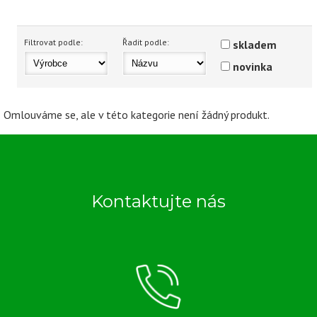
Doplňky
Dunlop
Filtrovat podle:
Řadit podle:
skladem
Pirelli
novinka
Ohvale
Omlouváme se, ale v této kategorie není žádný produkt.
MOTO 3
Přední 120/70R17
Přední 125/80R17
Kontaktujte nás
Zadní 185/70 R17
Zadní 190/55R17
Zadní 195/65R17
Zadní 200/70 R17