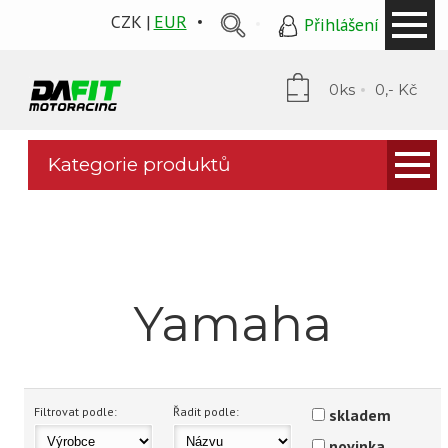
CZK
EUR
Přihlášení
0ks
0,- Kč
Kategorie produktů
Kapotáže
PP Tuning
Mytí a ochrana
Yamaha
Stomp grip
Puig plexi
Podsedláky
Filtrovat podle:
Řadit podle:
skladem
novinka