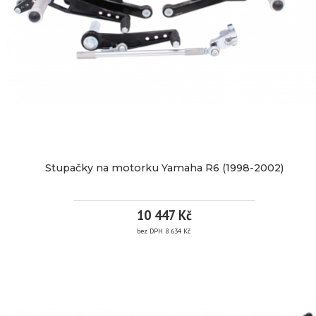
ÚHEL
SKLONU,
OFFSET
12MM,
ČERNÁ,
TYP
Stupačky na motorku Yamaha R6 (1998-2002)
AGO
10 447 Kč
bez DPH 8 634 Kč
více
STUPAČKY
informací
NA