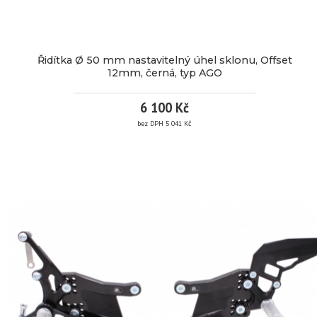
Přední 120/70ZR17
Zadní 180/60ZR17
Řidítka Ø 50 mm nastavitelný úhel sklonu, Offset
12mm, černá, typ AGO
6 100 Kč
bez DPH 5 041 Kč
ŘIDÍTKA
Ø
50
MM
NASTAVITELNÝ