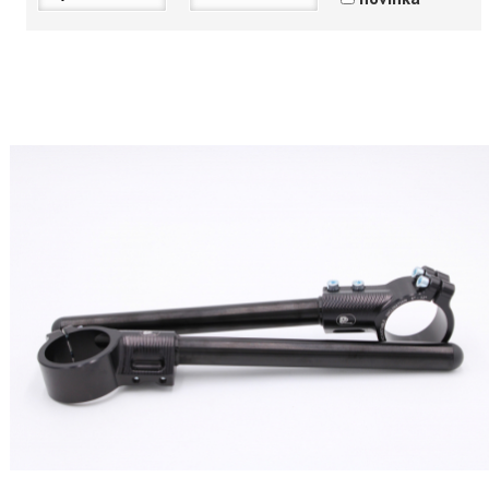
Doplňky
Dunlop
Pirelli
Ohvale
MOTO 3
Přední 120/70R17
Přední 125/80R17
Zadní 185/70 R17
Zadní 190/55R17
Zadní 195/65R17
Zadní 200/70 R17