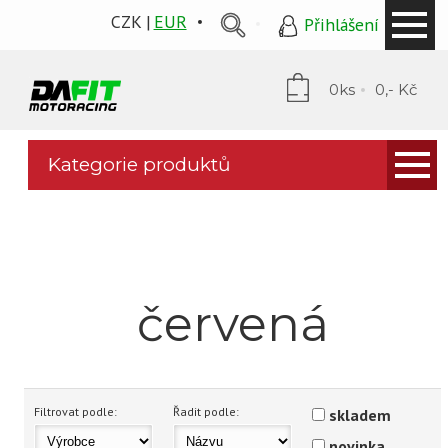
CZK
EUR
Přihlášení
0ks
0,- Kč
Kategorie produktů
Kapotáže
PP Tuning
Mytí a ochrana
červená
Stomp grip
Puig plexi
Podsedláky
Filtrovat podle:
Řadit podle:
skladem
novinka