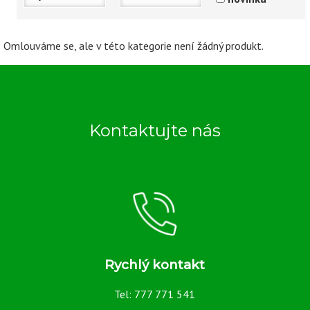
Doplňky
Dunlop
Omlouváme se, ale v této kategorie není žádný produkt.
Pirelli
Ohvale
MOTO 3
Kontaktujte nás
Přední 120/70R17
Přední 125/80R17
Zadní 185/70 R17
Zadní 190/55R17
Zadní 195/65R17
Rychlý kontakt
Zadní 200/70 R17
Tel: 777 771 541